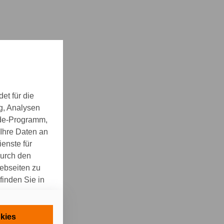
et für die
g, Analysen
nde-Programm,
 Ihre Daten an
enste für
durch den
Webseiten zu
finden Sie in
nisch
kies