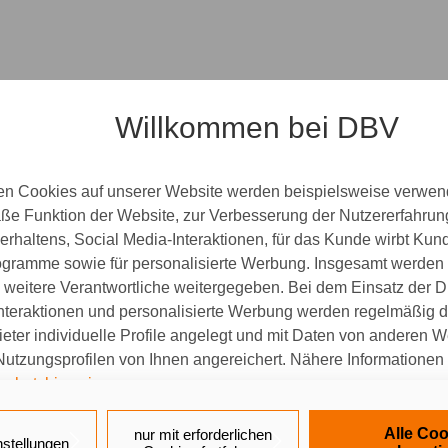
Willkommen bei DBV
en Cookies auf unserer Website werden beispielsweise verwend
e Funktion der Website, zur Verbesserung der Nutzererfahrun
rhaltens, Social Media-Interaktionen, für das Kunde wirbt Ku
Programme sowie für personalisierte Werbung. Insgesamt werden
weitere Verantwortliche weitergegeben. Bei dem Einsatz der Di
nteraktionen und personalisierte Werbung werden regelmäßig 
ieter individuelle Profile angelegt und mit Daten von anderen 
tzungsprofilen von Ihnen angereichert. Nähere Informationen 
schutzhinweisen
.
 auf „Alle Cookies akzeptieren" stimmen Sie für alle nicht tech
Alle Coo
nur mit erforderlichen
nstellungen