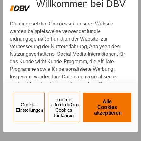
Willkommen bei DBV
Die eingesetzten Cookies auf unserer Website
werden beispielsweise verwendet für die
ordnungsgemäße Funktion der Website, zur
Verbesserung der Nutzererfahrung, Analysen des
Nutzungsverhaltens, Social Media-Interaktionen, für
das Kunde wirbt Kunde-Programm, die Affiliate-
Programme sowie für personalisierte Werbung.
Insgesamt werden Ihre Daten an maximal sechs
weitere Verantwortliche weitergegeben. Bei dem
Einsatz der Dienste für Social Media-Interaktionen
und personalisierte Werbung werden regelmäßig
nur mit
Alle
Cookie-
erforderlichen
durch den jeweiligen Anbieter individuelle Profile
Cookies
Einstellungen
Cookies
akzeptieren
angelegt und mit Daten von anderen Webseiten zu
fortfahren
umfassenden Nutzungsprofilen von Ihnen
angereichert. Nähere Informationen finden Sie in
unseren
Datenschutzhinweisen
.