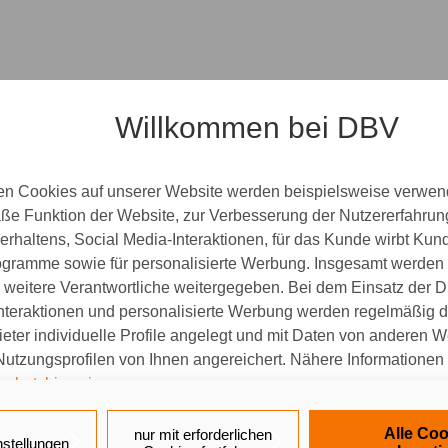
Willkommen bei DBV
en Cookies auf unserer Website werden beispielsweise verwend
e Funktion der Website, zur Verbesserung der Nutzererfahrun
rhaltens, Social Media-Interaktionen, für das Kunde wirbt Ku
Programme sowie für personalisierte Werbung. Insgesamt werden
weitere Verantwortliche weitergegeben. Bei dem Einsatz der Di
nteraktionen und personalisierte Werbung werden regelmäßig 
ieter individuelle Profile angelegt und mit Daten von anderen 
tzungsprofilen von Ihnen angereichert. Nähere Informationen 
schutzhinweisen
.
 auf „Alle Cookies akzeptieren" stimmen Sie für alle nicht tech
Alle Coo
nur mit erforderlichen
nstellungen