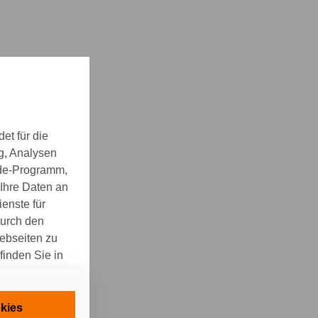
et für die
g, Analysen
nde-Programm,
 Ihre Daten an
enste für
durch den
Webseiten zu
finden Sie in
nisch
kies